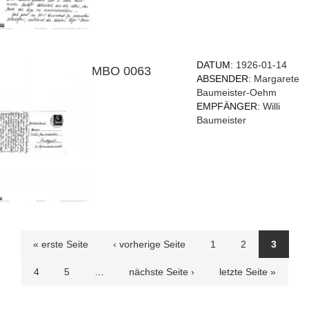
DATUM:
1926-01-14
MBO 0063
ABSENDER:
Margarete
Baumeister-Oehm
EMPFÄNGER:
Willi
Baumeister
Seiten
« erste Seite
‹ vorherige Seite
1
2
3
4
5
…
nächste Seite ›
letzte Seite »