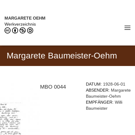
Direkt zum Inhalt
MARGARETE OEHM (1898–1978)
MARGARETE OEHM
Werkverzeichnis
Tog
navi
Margarete Baumeister-Oehm
DATUM:
1928-06-01
MBO 0044
ABSENDER:
Margarete
Baumeister-Oehm
EMPFÄNGER:
Willi
Baumeister