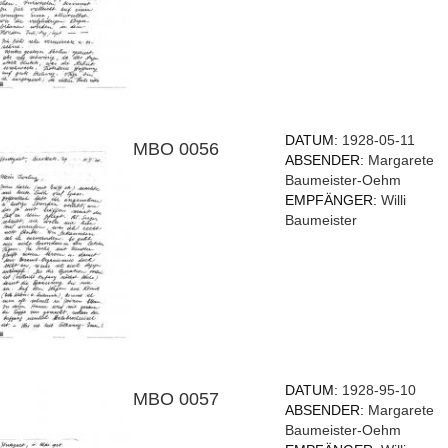
DATUM:
1928-05-11
MBO 0056
ABSENDER:
Margarete
Baumeister-Oehm
EMPFÄNGER:
Willi
Baumeister
DATUM:
1928-95-10
MBO 0057
ABSENDER:
Margarete
Baumeister-Oehm