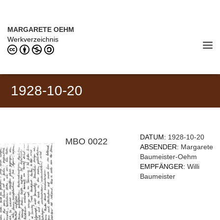
Direkt zum Inhalt
MARGARETE OEHM (1898–1978)
MARGARETE OEHM
Werkverzeichnis
Tog
navi
1928-10-20
DATUM:
1928-10-20
MBO 0022
ABSENDER:
Margarete
Baumeister-Oehm
EMPFÄNGER:
Willi
Baumeister