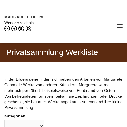
Direkt zum Inhalt
MARGARETE OEHM (1898–1978)
MARGARETE OEHM
Werkverzeichnis
Tog
navi
Privatsammlung Werkliste
In der Bildergalerie finden sich neben den Arbeiten von Margarete
Oehm die Werke von anderen Künstlern. Margarete wurde
mehrfach porträtiert, beispielsweise von Ferdinand von Osten.
Von befreundeten Künstlern bekam sie Zeichnungen oder Drucke
geschenkt, sie hat auch Werke angekauft - so entstand ihre kleine
Privatsammlung.
Kategorien