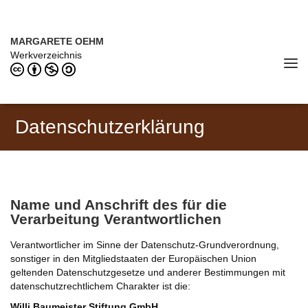
Direkt zum Inhalt
MARGARETE OEHM (1898–1978)
MARGARETE OEHM
Werkverzeichnis
Tog
navi
Datenschutzerklärung
Name und Anschrift des für die
Verarbeitung Verantwortlichen
Verantwortlicher im Sinne der Datenschutz-Grundverordnung,
sonstiger in den Mitgliedstaaten der Europäischen Union
geltenden Datenschutzgesetze und anderer Bestimmungen mit
datenschutzrechtlichem Charakter ist die:
Willi Baumeister Stiftung GmbH