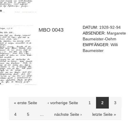
DATUM:
1928-92-94
MBO 0043
ABSENDER:
Margarete
Baumeister-Oehm
EMPFÄNGER:
Willi
Baumeister
Seiten
« erste Seite
‹ vorherige Seite
1
2
3
4
5
…
nächste Seite ›
letzte Seite »