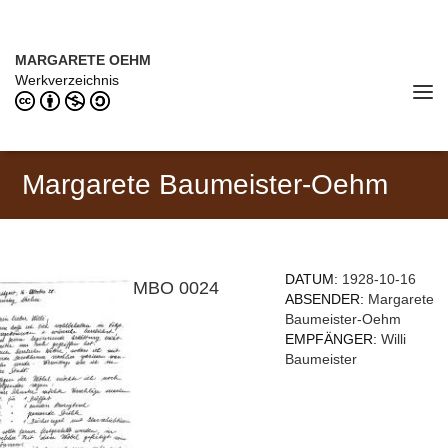
Direkt zum Inhalt
MARGARETE OEHM (1898–1978)
MARGARETE OEHM
Werkverzeichnis
Tog
navi
Margarete Baumeister-Oehm
DATUM:
1928-10-16
MBO 0024
ABSENDER:
Margarete
Baumeister-Oehm
EMPFÄNGER:
Willi
Baumeister