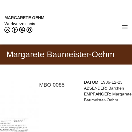
Direkt zum Inhalt
MARGARETE OEHM (1898–1978)
MARGARETE OEHM
Werkverzeichnis
Tog
navi
Margarete Baumeister-Oehm
DATUM:
1935-12-23
MBO 0085
ABSENDER:
Bärchen
EMPFÄNGER:
Margarete
Baumeister-Oehm