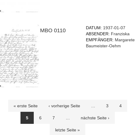
DATUM:
1937-01-07
MBO 0110
ABSENDER:
Franziska
EMPFÄNGER:
Margarete
Baumeister-Oehm
Seiten
« erste Seite
‹ vorherige Seite
…
3
4
5
6
7
…
nächste Seite ›
letzte Seite »