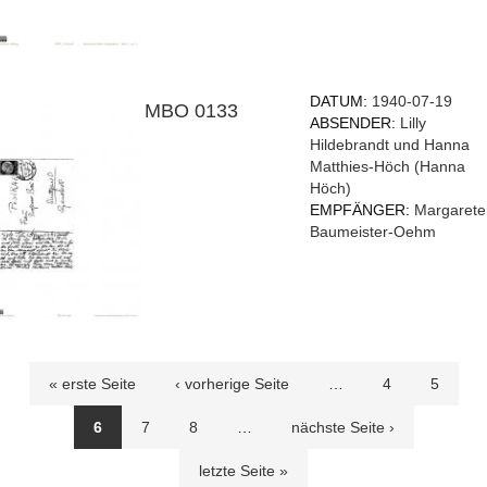
DATUM:
1940-07-19
MBO 0133
ABSENDER:
Lilly
Hildebrandt und Hanna
Matthies-Höch (Hanna
Höch)
EMPFÄNGER:
Margarete
Baumeister-Oehm
Seiten
« erste Seite
‹ vorherige Seite
…
4
5
6
7
8
…
nächste Seite ›
letzte Seite »