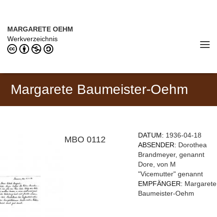
Direkt zum Inhalt
MARGARETE OEHM (1898–1978)
MARGARETE OEHM
Werkverzeichnis
Tog
navi
Margarete Baumeister-Oehm
DATUM:
1936-04-18
MBO 0112
ABSENDER:
Dorothea
Brandmeyer, genannt
Dore, von M
"Vicemutter" genannt
EMPFÄNGER:
Margarete
Baumeister-Oehm