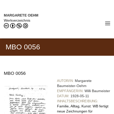
Direkt zum Inhalt
MARGARETE OEHM (1898–1978)
MARGARETE OEHM
Werkverzeichnis
Tog
navi
MBO 0056
MBO 0056
Margarete
AUTOR/IN:
Baumeister-Oehm
Willi Baumeister
EMPFÄNGER/IN:
1928-05-11
DATUM:
INHALTSBESCHREIBUNG:
Familie, Alltag, Kunst: WB fertigt
neue Zeichnungen für