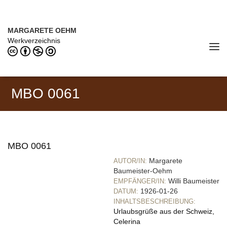
Direkt zum Inhalt
MARGARETE OEHM (1898–1978)
MARGARETE OEHM
Werkverzeichnis
Tog
navi
MBO 0061
MBO 0061
Margarete
AUTOR/IN:
Baumeister-Oehm
Willi Baumeister
EMPFÄNGER/IN:
1926-01-26
DATUM:
INHALTSBESCHREIBUNG:
Urlaubsgrüße aus der Schweiz,
Celerina