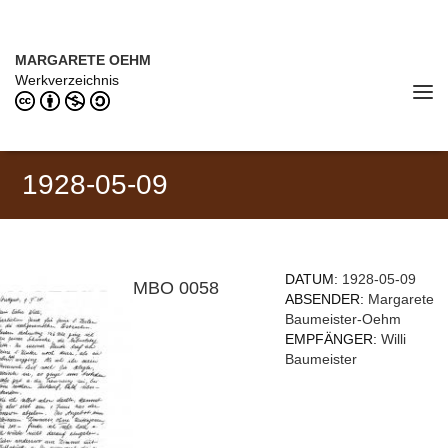
Direkt zum Inhalt
MARGARETE OEHM (1898–1978)
MARGARETE OEHM
Werkverzeichnis
Tog
navi
1928-05-09
DATUM:
1928-05-09
MBO 0058
ABSENDER:
Margarete
Baumeister-Oehm
EMPFÄNGER:
Willi
Baumeister