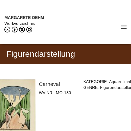
Direkt zum Inhalt
MARGARETE OEHM (1898–1978)
MARGARETE OEHM
Werkverzeichnis
Tog
navi
Figurendarstellung
KATEGORIE:
Aquarellmal
Carneval
GENRE:
Figurendarstellu
WV-NR.:
MO-130