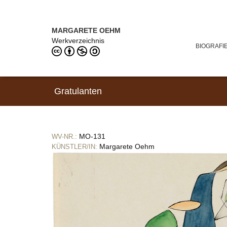
Direkt zum Inhalt
MARGARETE OEHM (1898–1978)
MARGARETE OEHM
Werkverzeichnis
BIOGRAFI
Gratulanten
MO-131
WV-NR.:
Margarete Oehm
KÜNSTLER/IN: