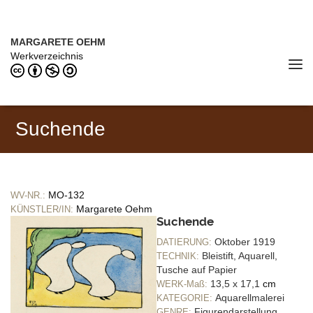
Direkt zum Inhalt
MARGARETE OEHM (1898–1978)
MARGARETE OEHM
Werkverzeichnis
Tog
navi
Suchende
MO-132
WV-NR.:
Margarete Oehm
KÜNSTLER/IN:
Suchende
Oktober 1919
DATIERUNG:
Bleistift, Aquarell,
TECHNIK:
Tusche auf Papier
13,5 x 17,1
cm
WERK-Maß:
Aquarellmalerei
KATEGORIE:
Figurendarstellung
GENRE: