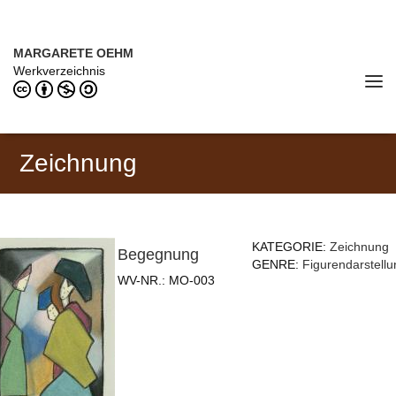
Direkt zum Inhalt
MARGARETE OEHM (1898–1978)
MARGARETE OEHM
Werkverzeichnis
Tog
navi
Zeichnung
KATEGORIE:
Zeichnung
Begegnung
GENRE:
Figurendarstellu
WV-NR.:
MO-003