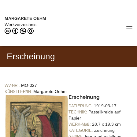
Direkt zum Inhalt
MARGARETE OEHM (1898–1978)
MARGARETE OEHM
Werkverzeichnis
Tog
navi
Erscheinung
MO-027
WV-NR.:
Margarete Oehm
KÜNSTLER/IN:
Erscheinung
1919-03-17
DATIERUNG:
Pastellkreide auf
TECHNIK:
Papier
28,7 x 19,3
cm
WERK-Maß:
Zeichnung
KATEGORIE:
Figurendarstellung
GENRE: