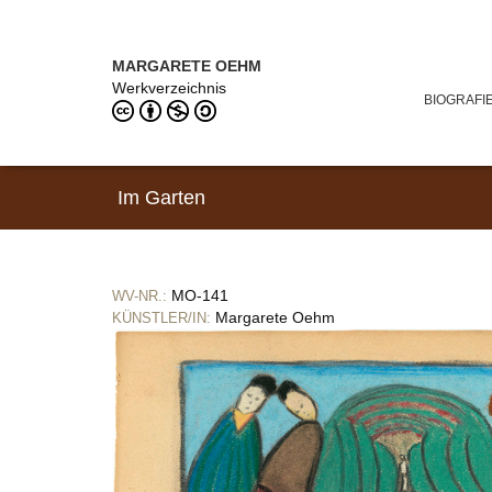
Direkt zum Inhalt
MARGARETE OEHM (1898–1978)
MARGARETE OEHM
Werkverzeichnis
BIOGRAFI
Im Garten
MO-141
WV-NR.:
Margarete Oehm
KÜNSTLER/IN: