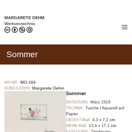
Direkt zum Inhalt
MARGARETE OEHM (1898–1978)
MARGARETE OEHM
Werkverzeichnis
Tog
navi
Sommer
MO-164
WV-NR.:
Margarete Oehm
KÜNSTLER/IN:
Sommer
März 1919
DATIERUNG:
Tusche
/
Aquarell auf
TECHNIK:
Papier
4,3 x 7,2
cm
OBJEKT-Maß:
13,4 x 17,1
cm
WERK-Maß:
Zeichnung
KATEGORIE: