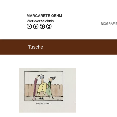
Direkt zum Inhalt
MARGARETE OEHM (1898–1978)
MARGARETE OEHM
Werkverzeichnis
BIOGRAFI
Tusche