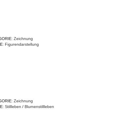
GORIE:
Zeichnung
E:
Figurendarstellung
GORIE:
Zeichnung
E:
Stillleben
/
Blumenstillleben