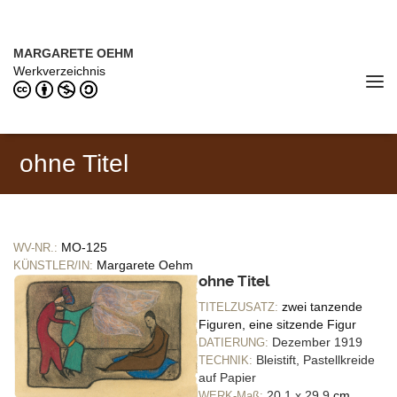
Direkt zum Inhalt
MARGARETE OEHM (1898–1978)
MARGARETE OEHM
Werkverzeichnis
Tog
navi
ohne Titel
MO-125
WV-NR.:
Margarete Oehm
KÜNSTLER/IN:
ohne Titel
zwei tanzende
TITELZUSATZ:
Figuren, eine sitzende Figur
Dezember 1919
DATIERUNG:
Bleistift, Pastellkreide
TECHNIK:
auf Papier
20,1 x 29,9
cm
WERK-Maß: