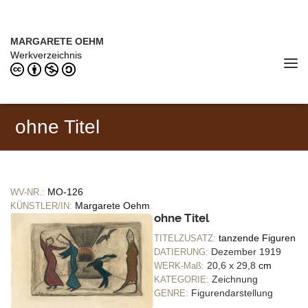
Direkt zum Inhalt
MARGARETE OEHM (1898–1978)
MARGARETE OEHM
Werkverzeichnis
Tog
navi
ohne Titel
MO-126
WV-NR.:
Margarete Oehm
KÜNSTLER/IN:
ohne Titel
tanzende Figuren
TITELZUSATZ:
Dezember 1919
DATIERUNG:
20,6 x 29,8
cm
WERK-Maß:
Zeichnung
KATEGORIE:
Figurendarstellung
GENRE: