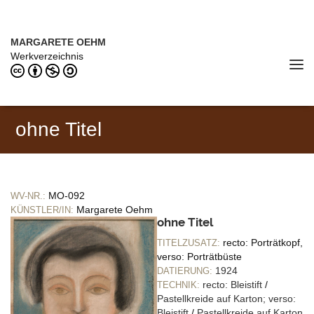
Direkt zum Inhalt
MARGARETE OEHM (1898–1978)
MARGARETE OEHM
Werkverzeichnis
Tog
navi
ohne Titel
MO-092
WV-NR.:
Margarete Oehm
KÜNSTLER/IN:
ohne Titel
recto: Porträtkopf,
TITELZUSATZ:
verso: Porträtbüste
1924
DATIERUNG:
recto: Bleistift
/
TECHNIK:
Pastellkreide auf Karton; verso:
Bleistift
/
Pastellkreide auf Karton