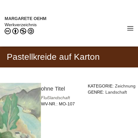
Direkt zum Inhalt
MARGARETE OEHM (1898–1978)
MARGARETE OEHM
Werkverzeichnis
Tog
navi
Pastellkreide auf Karton
KATEGORIE:
Zeichnung
ohne Titel
GENRE:
Landschaft
Flußlandschaft
WV-NR.:
MO-107