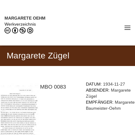
Direkt zum Inhalt
MARGARETE OEHM (1898–1978)
MARGARETE OEHM
Werkverzeichnis
Tog
navi
Margarete Zügel
DATUM:
1934-11-27
MBO 0083
ABSENDER:
Margarete
Zügel
EMPFÄNGER:
Margarete
Baumeister-Oehm