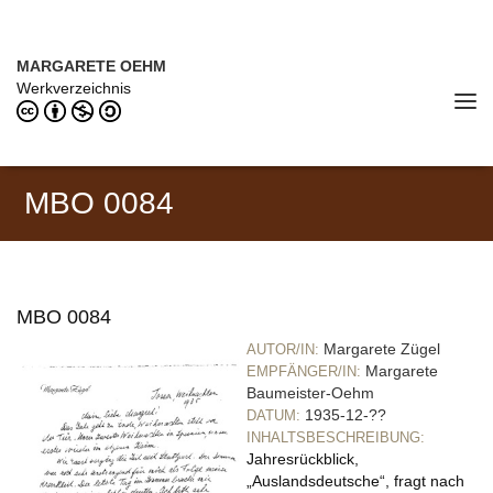
Direkt zum Inhalt
MARGARETE OEHM (1898–1978)
MARGARETE OEHM
Werkverzeichnis
Tog
navi
MBO 0084
MBO 0084
Margarete Zügel
AUTOR/IN:
Margarete
EMPFÄNGER/IN:
Baumeister-Oehm
1935-12-??
DATUM:
INHALTSBESCHREIBUNG:
Jahresrückblick,
„Auslandsdeutsche“, fragt nach