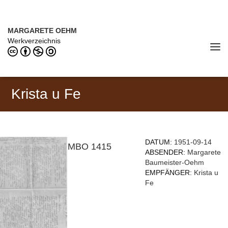
Direkt zum Inhalt
MARGARETE OEHM (1898–1978)
MARGARETE OEHM
Werkverzeichnis
Tog
navi
Krista u Fe
DATUM:
1951-09-14
MBO 1415
ABSENDER:
Margarete
Baumeister-Oehm
EMPFÄNGER:
Krista u
Fe