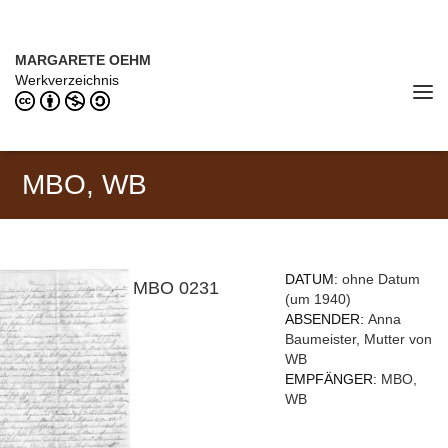
Direkt zum Inhalt
MARGARETE OEHM (1898–1978)
MARGARETE OEHM
Werkverzeichnis
Tog
navi
MBO, WB
DATUM:
ohne Datum
MBO 0231
(um 1940)
ABSENDER:
Anna
Baumeister, Mutter von
WB
EMPFÄNGER:
MBO,
WB