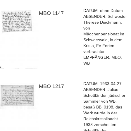
DATUM:
ohne Datum
MBO 1147
ABSENDER:
Schwester
Therese Dieckmann,
von
Mädchenpensionat im
Schwarzwald, in dem
Krista, Fe Ferien
verbrachten
EMPFÄNGER:
MBO,
WB
DATUM:
1933-04-27
MBO 1217
ABSENDER:
Julius
Schottländer, jüdischer
Sammler von WB,
besaß BB_0198, das
Werk wurde in der
Reichskristallnacht
1938 zerschnitten,
Schottländer