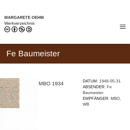
Direkt zum Inhalt
MARGARETE OEHM (1898–1978)
MARGARETE OEHM
Werkverzeichnis
Tog
navi
Fe Baumeister
DATUM:
1948-05-31
MBO 1934
ABSENDER:
Fe
Baumeister
EMPFÄNGER:
MBO,
WB