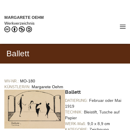
Direkt zum Inhalt
MARGARETE OEHM (1898–1978)
MARGARETE OEHM
Werkverzeichnis
Tog
navi
Ballett
MO-180
WV-NR.:
Margarete Oehm
KÜNSTLER/IN:
Ballett
Februar oder Mai
DATIERUNG:
1919
Bleistift, Tusche auf
TECHNIK:
Papier
9,0 x 8,9
cm
WERK-Maß:
Zeichnung
KATEGORIE: