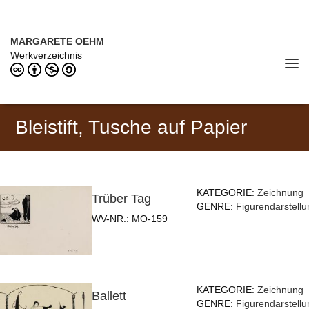
Direkt zum Inhalt
MARGARETE OEHM (1898–1978)
MARGARETE OEHM
Werkverzeichnis
Tog
navi
Bleistift, Tusche auf Papier
KATEGORIE:
Zeichnung
Trüber Tag
GENRE:
Figurendarstellu
WV-NR.:
MO-159
KATEGORIE:
Zeichnung
Ballett
GENRE:
Figurendarstellu