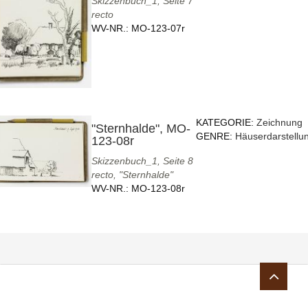
Skizzenbuch_1, Seite 7
recto
WV-NR.:
MO-123-07r
KATEGORIE:
Zeichnung
"Sternhalde", MO-
GENRE:
Häuserdarstellu
123-08r
Skizzenbuch_1, Seite 8
recto, "Sternhalde"
WV-NR.:
MO-123-08r
Sie sind hier