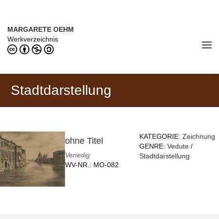
Direkt zum Inhalt
MARGARETE OEHM (1898–1978)
MARGARETE OEHM
Werkverzeichnis
Tog
navi
Stadtdarstellung
KATEGORIE:
Zeichnung
ohne Titel
GENRE:
Vedute
/
Venedig
Stadtdarstellung
WV-NR.:
MO-082