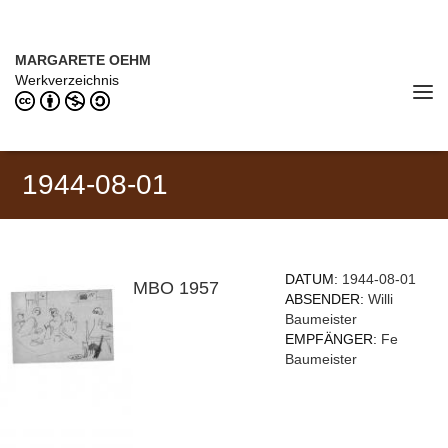
Direkt zum Inhalt
MARGARETE OEHM (1898–1978)
MARGARETE OEHM
Werkverzeichnis
Tog
navi
1944-08-01
DATUM:
1944-08-01
MBO 1957
ABSENDER:
Willi
Baumeister
EMPFÄNGER:
Fe
Baumeister