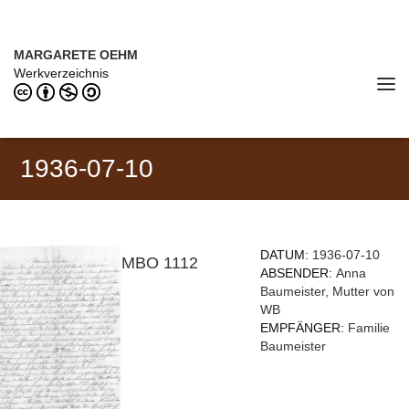
Direkt zum Inhalt
MARGARETE OEHM (1898–1978)
MARGARETE OEHM
Werkverzeichnis
Tog
navi
1936-07-10
DATUM:
1936-07-10
MBO 1112
ABSENDER:
Anna
Baumeister, Mutter von
WB
EMPFÄNGER:
Familie
Baumeister