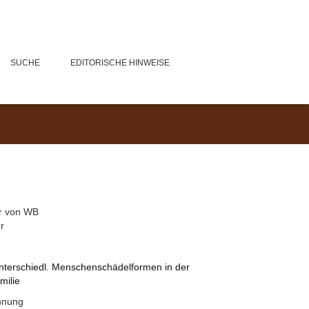
SUCHE
EDITORISCHE HINWEISE
r von WB
r
unterschiedl. Menschenschädelformen in der
milie
hnung