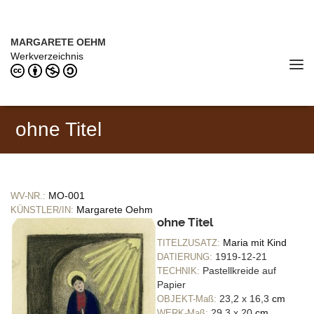
Direkt zum Inhalt
MARGARETE OEHM (1898–1978)
MARGARETE OEHM
Werkverzeichnis
Tog
navi
ohne Titel
MO-001
WV-NR.:
Margarete Oehm
KÜNSTLER/IN:
ohne Titel
Maria mit Kind
TITELZUSATZ:
1919-12-21
DATIERUNG:
Pastellkreide auf
TECHNIK:
Papier
23,2 x 16,3
cm
OBJEKT-Maß:
29,3 x 20
cm
WERK-Maß: