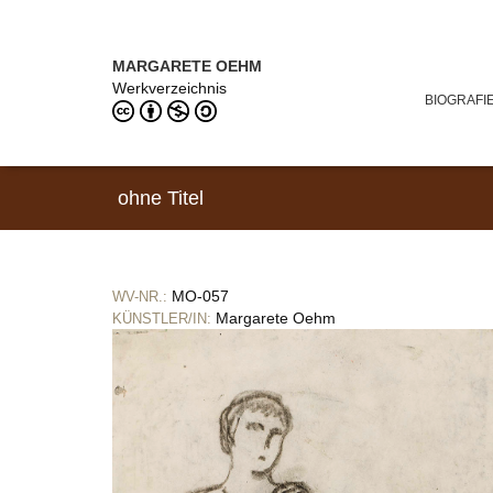
Direkt zum Inhalt
MARGARETE OEHM (1898–1978)
MARGARETE OEHM
Werkverzeichnis
BIOGRAFI
ohne Titel
MO-057
WV-NR.:
Margarete Oehm
KÜNSTLER/IN: