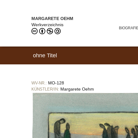
Direkt zum Inhalt
MARGARETE OEHM (1898–1978)
MARGARETE OEHM
Werkverzeichnis
BIOGRAFI
ohne Titel
MO-128
WV-NR.:
Margarete Oehm
KÜNSTLER/IN: