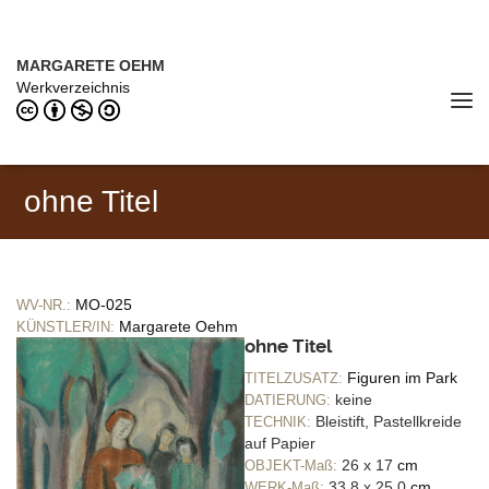
Direkt zum Inhalt
MARGARETE OEHM (1898–1978)
MARGARETE OEHM
Werkverzeichnis
Tog
navi
ohne Titel
MO-025
WV-NR.:
Margarete Oehm
KÜNSTLER/IN:
ohne Titel
Figuren im Park
TITELZUSATZ:
keine
DATIERUNG:
Bleistift, Pastellkreide
TECHNIK:
auf Papier
26 x 17
cm
OBJEKT-Maß:
33,8 x 25,0
cm
WERK-Maß: