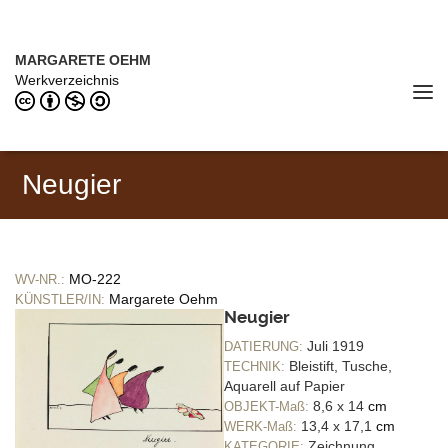
Direkt zum Inhalt
MARGARETE OEHM (1898–1978)
MARGARETE OEHM
Werkverzeichnis
Tog
navi
Neugier
MO-222
WV-NR.:
Margarete Oehm
KÜNSTLER/IN:
Neugier
Juli 1919
DATIERUNG:
Bleistift, Tusche,
TECHNIK:
Aquarell auf Papier
8,6 x 14
cm
OBJEKT-Maß:
13,4 x 17,1
cm
WERK-Maß:
Zeichnung
KATEGORIE: