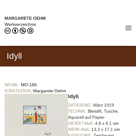
Direkt zum Inhalt
MARGARETE OEHM (1898–1978)
MARGARETE OEHM
Werkverzeichnis
Tog
navi
Idyll
MO-166
WV-NR.:
Margarete Oehm
KÜNSTLER/IN:
Idyll
März 1919
DATIERUNG:
Bleistift, Tusche,
TECHNIK:
Aquarell auf Papier
4,8 x 6,1
cm
OBJEKT-Maß:
13,3 x 17,1
cm
WERK-Maß:
Zeichnung
KATEGORIE: