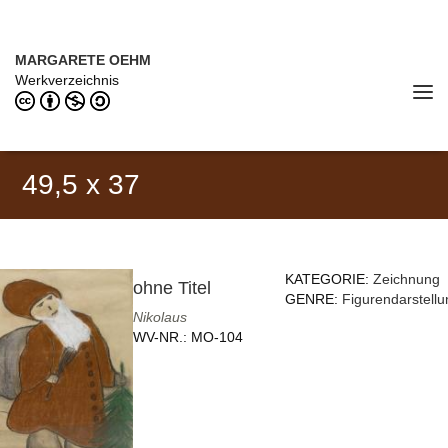
Direkt zum Inhalt
MARGARETE OEHM (1898–1978)
MARGARETE OEHM
Werkverzeichnis
Tog
navi
49,5 x 37
KATEGORIE:
Zeichnung
ohne Titel
GENRE:
Figurendarstellu
Nikolaus
WV-NR.:
MO-104