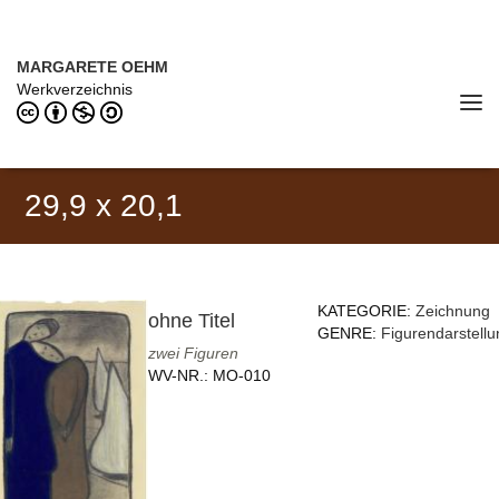
Direkt zum Inhalt
MARGARETE OEHM (1898–1978)
MARGARETE OEHM
Werkverzeichnis
Tog
navi
29,9 x 20,1
KATEGORIE:
Zeichnung
ohne Titel
GENRE:
Figurendarstellu
zwei Figuren
WV-NR.:
MO-010