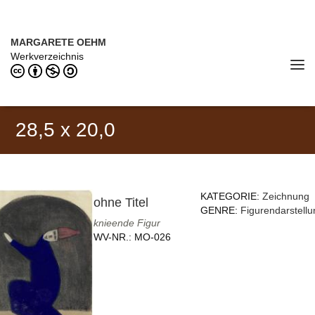
Direkt zum Inhalt
MARGARETE OEHM (1898–1978)
MARGARETE OEHM
Werkverzeichnis
Tog
navi
28,5 x 20,0
KATEGORIE:
Zeichnung
ohne Titel
GENRE:
Figurendarstellu
knieende Figur
WV-NR.:
MO-026