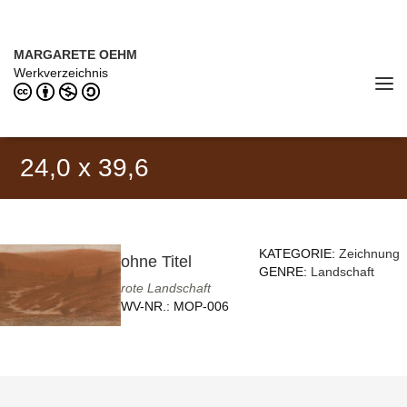
Direkt zum Inhalt
MARGARETE OEHM (1898–1978)
MARGARETE OEHM
Werkverzeichnis
Tog
navi
24,0 x 39,6
KATEGORIE:
Zeichnung
ohne Titel
GENRE:
Landschaft
rote Landschaft
WV-NR.:
MOP-006