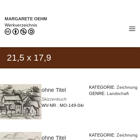
Direkt zum Inhalt
MARGARETE OEHM (1898–1978)
MARGARETE OEHM
Werkverzeichnis
Tog
navi
21,5 x 17,9
KATEGORIE:
Zeichnung
ohne Titel
GENRE:
Landschaft
Skizzenbuch
WV-NR.:
MO-149-04r
KATEGORIE:
Zeichnung
ohne Titel