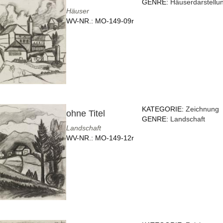
GENRE:
Häuserdarstellu
Häuser
WV-NR.:
MO-149-09r
KATEGORIE:
Zeichnung
ohne Titel
GENRE:
Landschaft
Landschaft
WV-NR.:
MO-149-12r