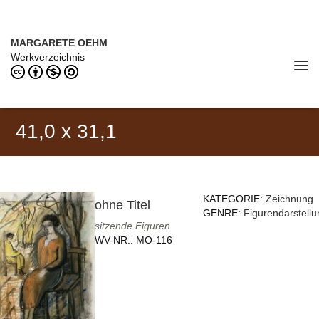
Direkt zum Inhalt
MARGARETE OEHM (1898–1978)
MARGARETE OEHM
Werkverzeichnis
Tog
navi
41,0 x 31,1
KATEGORIE:
Zeichnung
ohne Titel
GENRE:
Figurendarstellu
sitzende Figuren
WV-NR.:
MO-116