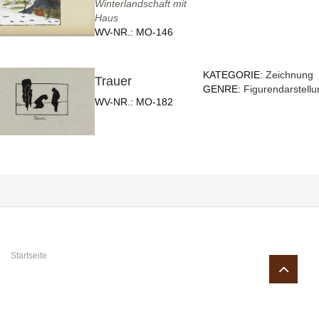
Winterlandschaft mit
Haus
WV-NR.:
MO-146
KATEGORIE:
Zeichnung
Trauer
GENRE:
Figurendarstellu
WV-NR.:
MO-182
Sie sind hier
Startseite