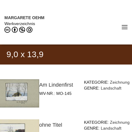
Direkt zum Inhalt
MARGARETE OEHM (1898–1978)
MARGARETE OEHM
Werkverzeichnis
Tog
navi
9,0 x 13,9
KATEGORIE:
Zeichnung
Am Lindenfirst
GENRE:
Landschaft
WV-NR.:
MO-145
KATEGORIE:
Zeichnung
ohne Titel
GENRE:
Landschaft