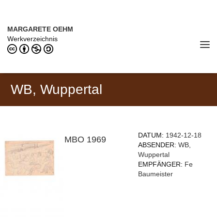
Direkt zum Inhalt
MARGARETE OEHM (1898–1978)
MARGARETE OEHM
Werkverzeichnis
Tog
navi
WB, Wuppertal
DATUM:
1942-12-18
MBO 1969
ABSENDER:
WB,
Wuppertal
EMPFÄNGER:
Fe
Baumeister