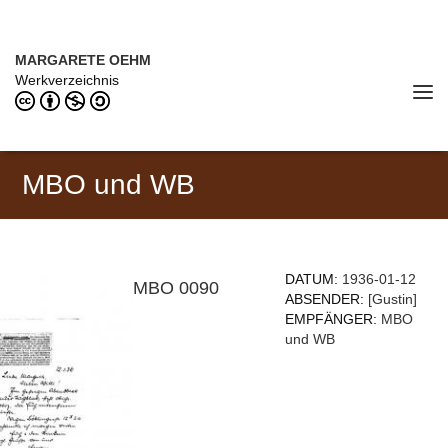
Direkt zum Inhalt
MARGARETE OEHM (1898–1978)
MARGARETE OEHM
Werkverzeichnis
Tog
navi
MBO und WB
DATUM:
1936-01-12
MBO 0090
ABSENDER:
[Gustin]
EMPFÄNGER:
MBO
und WB