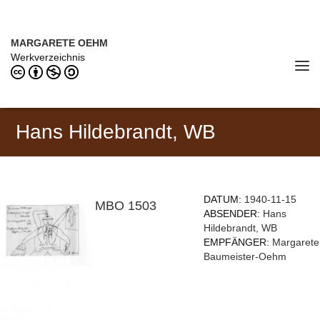
Direkt zum Inhalt
MARGARETE OEHM (1898–1978)
MARGARETE OEHM
Werkverzeichnis
Tog
navi
Hans Hildebrandt, WB
DATUM:
1940-11-15
MBO 1503
ABSENDER:
Hans
Hildebrandt, WB
EMPFÄNGER:
Margarete
Baumeister-Oehm