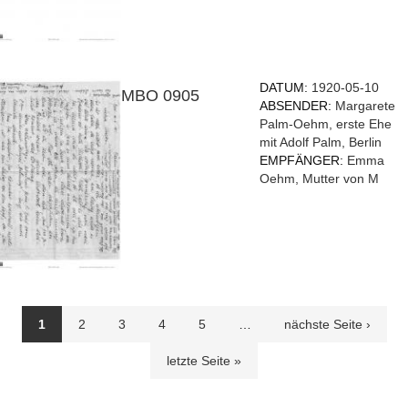
DATUM:
1920-05-10
MBO 0905
ABSENDER:
Margarete
Palm-Oehm, erste Ehe
mit Adolf Palm, Berlin
EMPFÄNGER:
Emma
Oehm, Mutter von M
Seiten
1
2
3
4
5
…
nächste Seite ›
letzte Seite »